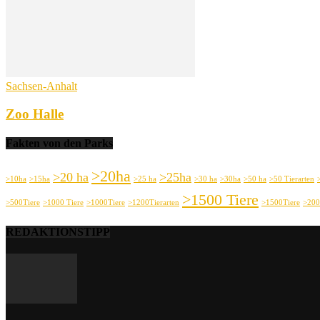
Sachsen-Anhalt
Zoo Halle
Fakten von den Parks
>20ha
>20 ha
>25ha
>10ha
>15ha
>25 ha
>30 ha
>30ha
>50 ha
>50 Tierarten
>1500 Tiere
>500Tiere
>1000 Tiere
>1000Tiere
>1200Tierarten
>1500Tiere
>200
REDAKTIONSTIPP