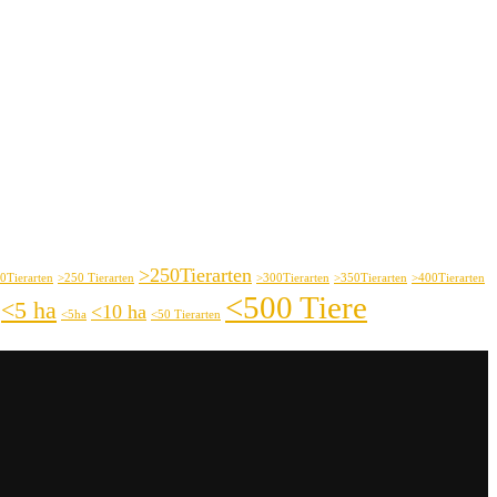
>250Tierarten
0Tierarten
>250 Tierarten
>300Tierarten
>350Tierarten
>400Tierarten
<500 Tiere
<5 ha
<10 ha
<5ha
<50 Tierarten