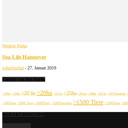
Weitere Parks
Sea Life Hannover
schachschal
-
27. Januar 2019
Fakten von den Parks
>20ha
>20 ha
>25ha
>10ha
>15ha
>25 ha
>30 ha
>30ha
>50 ha
>50 Tierarten
>1500 Tiere
>500Tiere
>1000 Tiere
>1000Tiere
>1200Tierarten
>1500Tiere
>200
REDAKTIONSTIPP