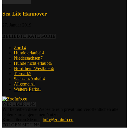
Sea Life Hannover
27. Januar 2019
BELIEBTE KATEGORIE
Zoo
14
Hunde erlaubt
14
Niedersachsen
7
Hunde nicht erlaubt
6
Nordrhein-Westfalen
6
Tierpark
5
Sachsen-Anhalt
4
Allgemein
1
Weitere Parks
1
WIR ÜBER UNS
Wir betreiben diese Webseite rein privat und veröffentlichen alle
Daten zum allgemeinen Nutzen.
Kontaktieren Sie uns:
info@zooinfo.eu
FOLGEN SIE UNS