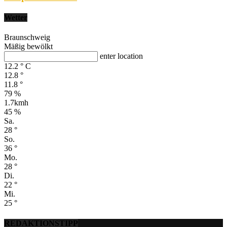
Wetter
Braunschweig
Mäßig bewölkt
enter location
12.2
°
C
12.8
°
11.8
°
79 %
1.7kmh
45 %
Sa.
28
°
So.
36
°
Mo.
28
°
Di.
22
°
Mi.
25
°
REDAKTIONSTIPP