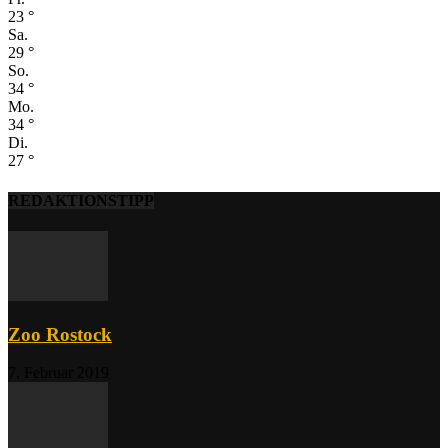
23
°
Sa.
29
°
So.
34
°
Mo.
34
°
Di.
27
°
REDAKTIONSTIPP
Zoo Rostock
7. Februar 2019