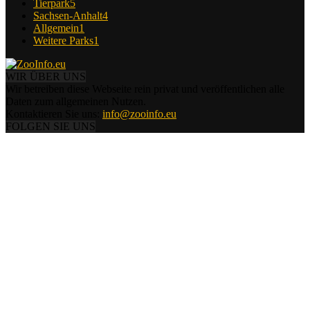
Tierpark
5
Sachsen-Anhalt
4
Allgemein
1
Weitere Parks
1
WIR ÜBER UNS
Wir betreiben diese Webseite rein privat und veröffentlichen alle
Daten zum allgemeinen Nutzen.
Kontaktieren Sie uns:
info@zooinfo.eu
FOLGEN SIE UNS