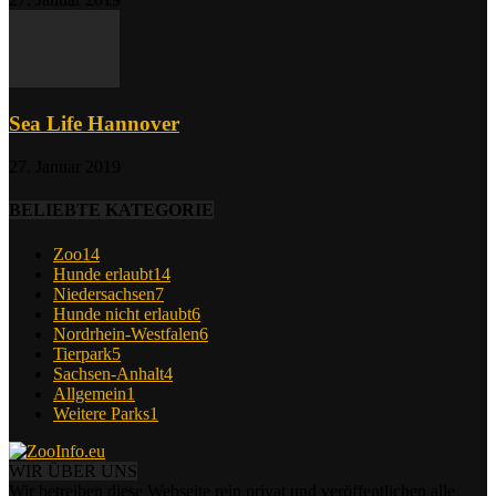
Sea Life Hannover
27. Januar 2019
BELIEBTE KATEGORIE
Zoo
14
Hunde erlaubt
14
Niedersachsen
7
Hunde nicht erlaubt
6
Nordrhein-Westfalen
6
Tierpark
5
Sachsen-Anhalt
4
Allgemein
1
Weitere Parks
1
WIR ÜBER UNS
Wir betreiben diese Webseite rein privat und veröffentlichen alle