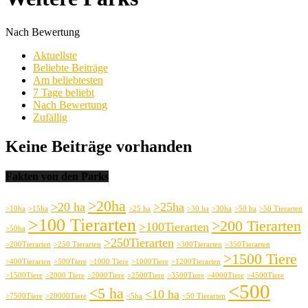
Nach Bewertung
Aktuellste
Beliebte Beiträge
Am beliebtesten
7 Tage beliebt
Nach Bewertung
Zufällig
Keine Beiträge vorhanden
Fakten von den Parks
>20ha
>20 ha
>25ha
>10ha
>15ha
>25 ha
>30 ha
>30ha
>50 ha
>50 Tierarten
>100 Tierarten
>200 Tierarten
>100Tierarten
>50ha
>250Tierarten
>200Tierarten
>250 Tierarten
>300Tierarten
>350Tierarten
>1500 Tiere
>400Tierarten
>500Tiere
>1000 Tiere
>1000Tiere
>1200Tierarten
>1500Tiere
>2000 Tiere
>2000Tiere
>2500Tiere
>3500Tiere
>4000Tiere
>4500Tiere
<500
<5 ha
<10 ha
>7500Tiere
>20000Tiere
<5ha
<50 Tierarten