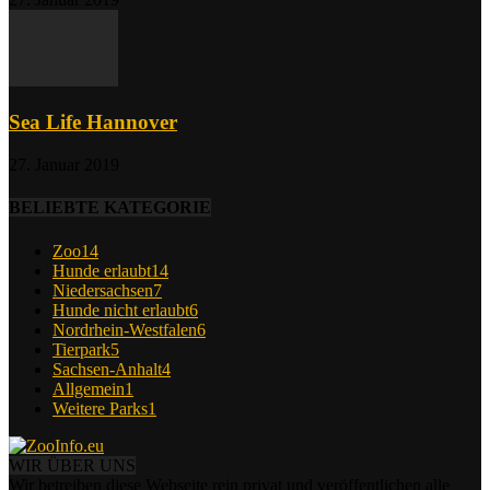
Sea Life Hannover
27. Januar 2019
BELIEBTE KATEGORIE
Zoo
14
Hunde erlaubt
14
Niedersachsen
7
Hunde nicht erlaubt
6
Nordrhein-Westfalen
6
Tierpark
5
Sachsen-Anhalt
4
Allgemein
1
Weitere Parks
1
WIR ÜBER UNS
Wir betreiben diese Webseite rein privat und veröffentlichen alle