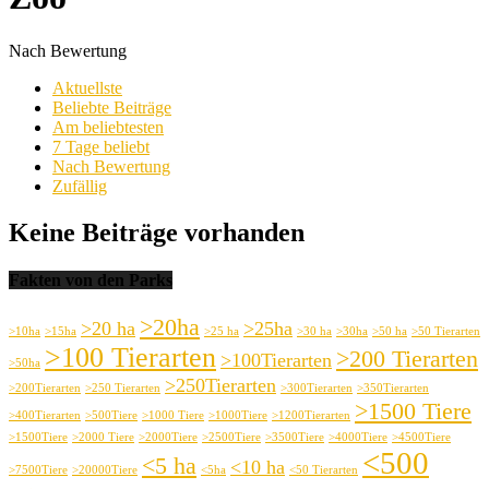
Nach Bewertung
Aktuellste
Beliebte Beiträge
Am beliebtesten
7 Tage beliebt
Nach Bewertung
Zufällig
Keine Beiträge vorhanden
Fakten von den Parks
>20ha
>20 ha
>25ha
>10ha
>15ha
>25 ha
>30 ha
>30ha
>50 ha
>50 Tierarten
>100 Tierarten
>200 Tierarten
>100Tierarten
>50ha
>250Tierarten
>200Tierarten
>250 Tierarten
>300Tierarten
>350Tierarten
>1500 Tiere
>400Tierarten
>500Tiere
>1000 Tiere
>1000Tiere
>1200Tierarten
>1500Tiere
>2000 Tiere
>2000Tiere
>2500Tiere
>3500Tiere
>4000Tiere
>4500Tiere
<500
<5 ha
<10 ha
>7500Tiere
>20000Tiere
<5ha
<50 Tierarten