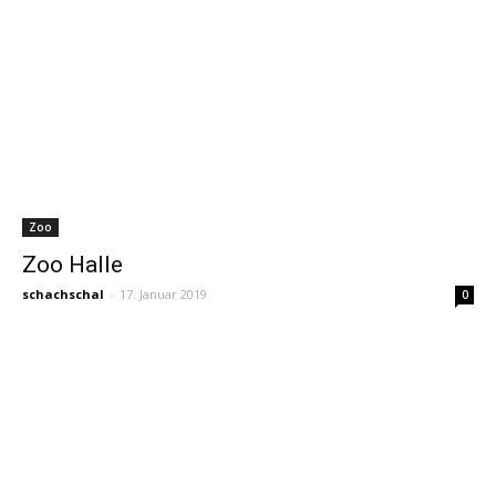
Zoo
Zoo Halle
schachschal
-
17. Januar 2019
0