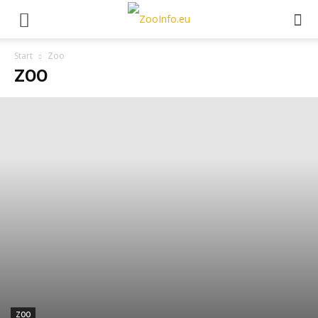
Start
Zoo
ZOO
ZOO