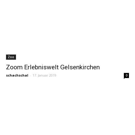
Zoo
Zoom Erlebniswelt Gelsenkirchen
schachschal
-
17. Januar 2019
0