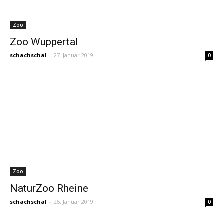
Zoo
Zoo Wuppertal
schachschal
-
27. Januar 2019
0
Zoo
NaturZoo Rheine
schachschal
-
25. Januar 2019
0