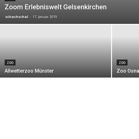
Zoom Erlebniswelt Gelsenkirchen
schachschal
-
17. Januar 2019
ZOO
ZOO
Allwetterzoo Münster
Zoo Osna